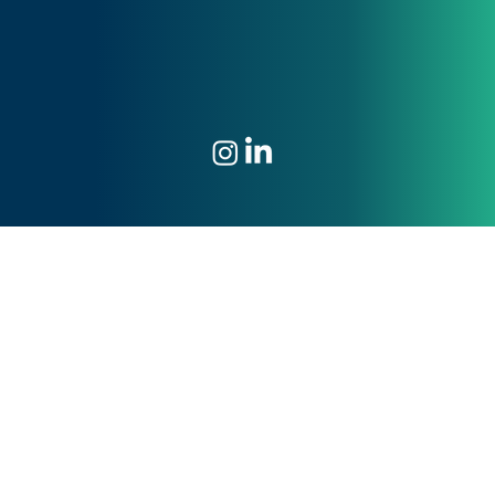
Unidade Santa Catarina
Rua Manoel de Oliveira Ramos, 205
Salas 402 e 403
Estreito - Florianópolis - SC
(48) 3030-0404
Unidade Ceará
Av. Dom Luís, 807
Etevaldo Nogueira - 5º Andar